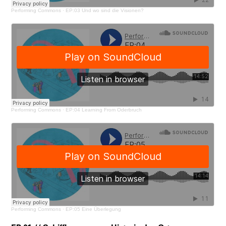
Performing Commons
·
EP:03 Und wo sind die Visionen?
Performing Commons
·
EP:04 Learning From Oderbruch
Performing Commons
·
EP:05 Eine Überlegung