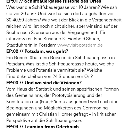
EP:01 // Schiffbauergasse Historie des Ortes
Was war die Schiffsbauergasse vor 10 Jahren? Wie sah
sie vor 20 aus? Und wer hat sich dort aufgehalten vor
30,40,50 Jahren? Wie weit der Blick in die Vergangenheit
reichen wird, ist noch nicht sicher, aber wir sind auf der
Suche nach Szenarien aus der Vergangenheit! Ein
interview mit Frau Susanne K. Fienhold Sheen,
Stadtführerin in Potsdam
www.visit-potsdam.de
EP:02 //
Potsdam, was geht?
Ein Bericht über eine Reise in die Schiffbauergasse in
Potsdam. Was ist die Schiffbauergasse heute, welche
Probleme und Potentiale vermittelt sie? Welche
Eindrücke bleiben von 24 Stunden vor Ort?
EP:03 // Und wo sind die Visionen?
Vom Haus der Statistik und seinen spezifischen Formen
des Gemeinsinns, der Prototypisierung und der
Konstitution der (Frei-)Räume ausgehend wird nach den
Bedingungen und Möglichkeiten des Commoning
gemeinsam mit Christian Hörner gefragt – in kritischer
Perspektive auf die Schiffbauergasse.
EP:04 // Learning from Oderbruch