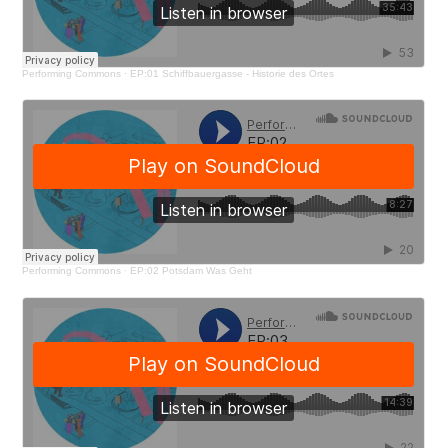
Performing Commons
·
EP:01 Schiffbauergasse - Historie des Ortes
Performing Commons
·
EP:02 Potsdam Was Geht